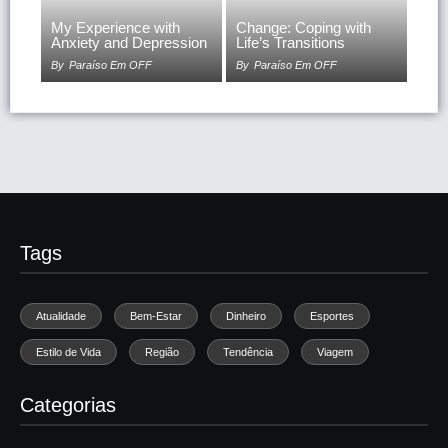
My Experience with
Change: Coping with
Anxiety and Depression
Life’s Transitions
By
Paraíso Em OFF
By
Paraíso Em OFF
Tags
Atualidade
Bem-Estar
Dinheiro
Esportes
Estilo de Vida
Região
Tendência
Viagem
Categorias