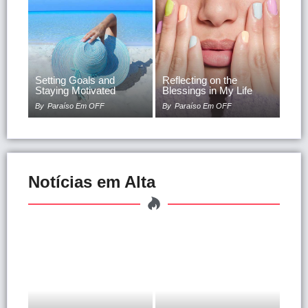
Setting Goals and
Reflecting on the
Staying Motivated
Blessings in My Life
By
Paraíso Em OFF
By
Paraíso Em OFF
Notícias em Alta